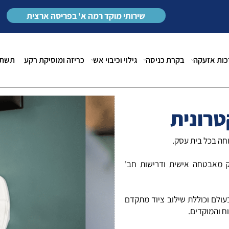
צרו איתנו קשר במספר
03-9229713
שירותי מוקד רמה א' בפריסה ארצית
זעקה
בקרת כניסה
גילוי וכיבוי אש
כריזה ומוסיקת רקע
תשתיות
ונית
ל בית עסק.
טחה אישית ודרישות חב'
וכוללת שילוב ציוד מתקדם
וקדים.