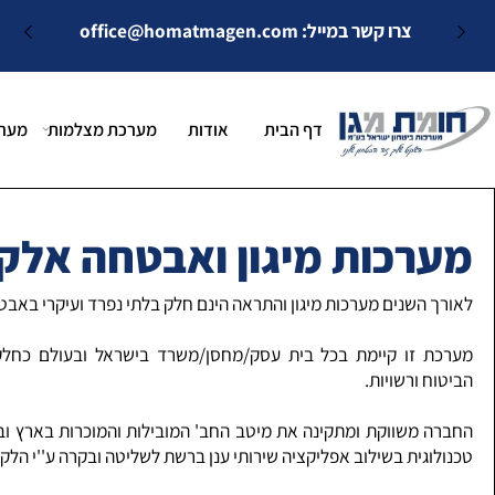
צרו קשר במייל:
office@homatmagen.com
דף הבית
אודות
מערכת מצלמות
מערכות א
רכות מיגון ואבטחה אלקטר
 השנים מערכות מיגון והתראה הינם חלק בלתי נפרד ועיקרי באבטחה בכ
 זו קיימת בכל בית עסק/מחסן/משרד בישראל ובעולם כחלק מאב
ח ורשויות.
 משווקת ומתקינה את מיטב החב' המובילות והמוכרות בארץ ובעולם 
וגית בשילוב אפליקציה שירותי ענן ברשת לשליטה ובקרה ע''י הלקוח והמ