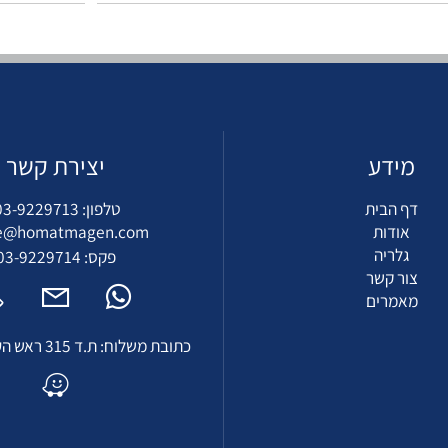
ידע
יצירת קשר
ף הבית
טלפון:
03-9229713
אודות
fice@homatmagen.com
גלריה
פקס: 03-9229714
ור קשר
אמרים
כתובת משלוח: ת.ד 315 ראש העין 4810301