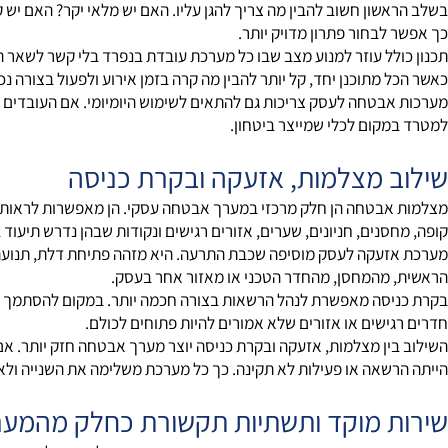
בטחה לעסק חייבות להתחיל באפיון מסודר ולא בהתקנה אקראית.
שון חשוב להבין מה צריך להגן עליו. האם יש מלאי יקר? האם יש קופה? 
לבחור פתרון מדויק יותר.
לל עוזר למנוע מצב שבו כל מערכת עובדת בנפרד בלי קשר לשאר המערכ
מתוכנן יחד, קל יותר להבין מה קרה בזמן אירוע ולפעול בצורה נכונה.
בטחה לעסק צריכות גם להתאים לשימוש היומיומי. אם העובדים מתקש
קום לכלי שמייצר ביטחון.
 מצלמות, אזעקה ובקרת כניסה
בטחה הן חלק מרכזי במערך אבטחה עסקי. הן מאפשרות לראות מה קורה ב
נים, חניונים, שערים, אזורים רגישים ונקודות שבהן נדרש תיעוד ברור.
עקה לעסק מוסיפה שכבת התרעה. היא מזהה פתיחת דלת, תנועה באזור מו
מהמחסן, מהחדר הטכני או מאזור אחר בעסק.
סה מאפשרת לנהל הרשאות בצורה חכמה יותר. במקום להסתמך על מפתחות 
ישים או אזורים שלא אמורים להיות פתוחים לכולם.
ין מצלמות, אזעקה ובקרת כניסה יוצר מערך אבטחה חזק יותר. אם מתק
שאה או פעילות לא תקינה. כך כל מערכת משלימה את השנייה ולא עומד