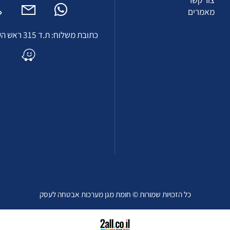
ף הבית
טלפון:
03-9229713
אודות
fice@homatmagen.com
גלריה
פקס: 03-9229714
ור קשר
אמרים
כתובת משלוח: ת.ד 315 ראש העין 4810301