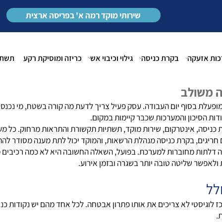
צרו איתנו קשר במספר
03-9229713
שירותי מוקד רמה א' בפריסה ארצית
זעקה
בקרת כניסה
גילוי וכיבוי אש
כריזה ומוסיקת רקע
תשתיות
שולב
ף יום העבודה. עסק פעיל צריך לדעת מה קורה בשטח, מי נכנס, מתי 
סיכון והמערכות שכבר קיימות במקום.
 אינטרקום, שירות מוקד, תשתיות תקשורת והתראות מרחוק. כל מערכת
ם, בקרת כניסה מנהלת הרשאות, והמוקד יכול לתת מענה מסודר להתר
לתות מחוברות למערכת. בפועל, השאלה החשובה היא לא כמה רכיבים מ
ר שליטה טובה יותר בשגרה ובזמן אירוע.
סטי לא צריכים את אותו פתרון אבטחה. לכל אחד מהם יש נקודות כניסה 