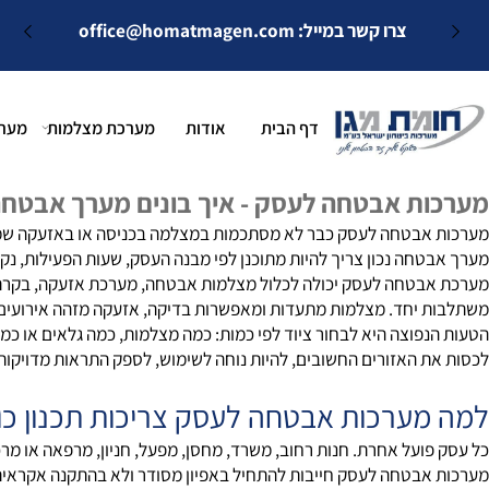
צרו קשר במייל:
office@homatmagen.com
דף הבית
אודות
מערכת מצלמות
מערכות א
ת אבטחה לעסק - איך בונים מערך אבטחה מ
בטחה לעסק כבר לא מסתכמות במצלמה בכניסה או באזעקה שמופעלת בסו
חה נכון צריך להיות מתוכנן לפי מבנה העסק, שעות הפעילות, נקודות ה
טחה לעסק יכולה לכלול מצלמות אבטחה, מערכת אזעקה, בקרת כניסה,
יחד. מצלמות מתעדות ומאפשרות בדיקה, אזעקה מזהה אירועים חריגי
פוצה היא לבחור ציוד לפי כמות: כמה מצלמות, כמה גלאים או כמה ד
 האזורים החשובים, להיות נוחה לשימוש, לספק התראות מדויקות ולאפש
ערכות אבטחה לעסק צריכות תכנון כולל
ועל אחרת. חנות רחוב, משרד, מחסן, מפעל, חניון, מרפאה או מרכז לוגי