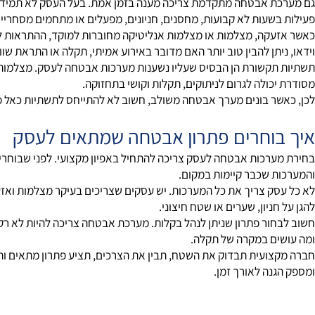
 מוקד ותשתיות תקשורת כחלק מהמערך
 אבטחה מתקדמת צריכה מענה בזמן אמת. בעל העסק לא תמיד נמצא במק
שעות לא קבועות, מחסנים, חניונים, מפעלים או מתחמים מסחריים.
קה, מצלמות או מצלמות אנליטיקה מחוברות למוקד, ההתראות לא נשאר
תן להבין טוב יותר האם מדובר באירוע אמיתי, תקלה או התראת שווא.
קשורת הן הבסיס שעליו נשענות מערכות אבטחה לעסק. מצלמות, אינטרקום
כולה לגרום לניתוקים, תקלות וקושי בתחזוקה.
ר בונים מערך אבטחה משולב, חשוב לא להתייחס לתשתיות כאל פרט טכ
וחרים פתרון אבטחה שמתאים לעסק
רכות אבטחה לעסק צריכה להתחיל באפיון מקצועי. לפני שבוחרים ציוד, 
 שכבר קיימות במקום.
ק צריך את כל המערכות. יש עסקים שצריכים בעיקר מצלמות ואזעקה. אח
ניון, שערים או שטח חיצוני.
ור פתרון שניתן לנהל בקלות. מערכת אבטחה צריכה להיות לא רק מתק
ם במקרה של תקלה.
ועית תבדוק את השטח, תבין את הצרכים, תציע פתרון מתאים ותוודא
נה לאורך זמן.